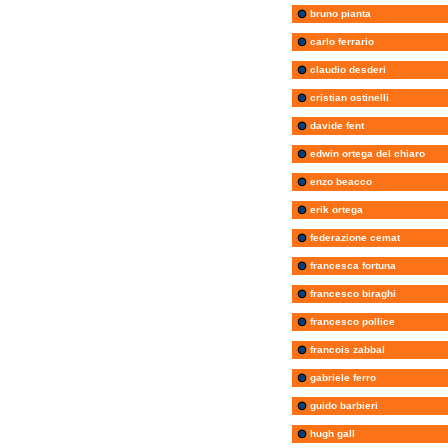
bruno pianta
carlo ferrario
claudio desderi
cristian ostinelli
davide fent
edwin ortega del chiaro
enzo beacco
erik ortega
federazione cemat
francesca fortuna
francesco biraghi
francesco pollice
francois zabbal
gabriele ferro
guido barbieri
hugh gall