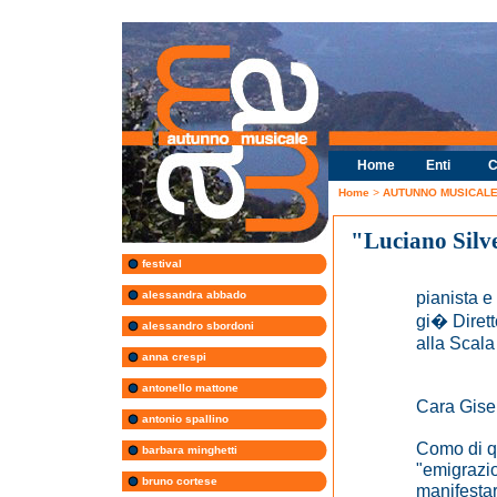
Home
Enti
C
Home
>
AUTUNNO MUSICALE 
"Luciano Silve
festival
pianista 
alessandra abbado
gi� Dirett
alessandro sbordoni
alla Scala
anna crespi
antonello mattone
Cara Gisel
antonio spallino
mosso d
Como di qu
barbara minghetti
"emigrazi
bruno cortese
manifestar