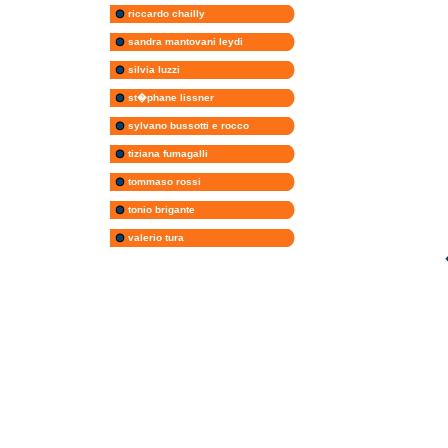
riccardo chailly
sandra mantovani leydi
silvia luzzi
st�phane lissner
sylvano bussotti e rocco
tiziana fumagalli
tommaso rossi
tonio brigante
valerio tura