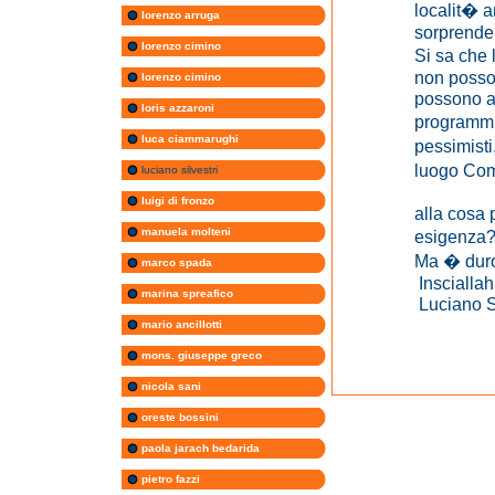
localit� a
lorenzo arruga
sorprenden
lorenzo cimino
Si sa che l
non posso
lorenzo cimino
possono an
loris azzaroni
programmi 
luca ciammarughi
pessimisti
luogo Com
luciano silvestri
Possibil
luigi di fronzo
alla cosa 
manuela molteni
esigenza?
Ma � duro
marco spada
Insciallah .
marina spreafico
Luciano Si
mario ancillotti
mons. giuseppe greco
nicola sani
oreste bossini
paola jarach bedarida
pietro fazzi