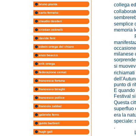
collega e
bruno pianta
collaborat
carlo ferrario
sembrerebb
claudio desderi
semplice o
memoria le
cristian ostinelli
Poich� o
davide fent
manifestaz
edwin ortega del chiaro
occasione 
milanese c
enzo beacco
sorprenden
erik ortega
si muoveva
richiamati
federazione cemat
dell'Autun
francesca fortuna
punto di rif
francesco biraghi
E quando s
Festival 
francesco pollice
Questa cit
francois zabbal
superfluo
era la natu
gabriele ferro
speciale: 
guido barbieri
.
L'annunc
hugh gall