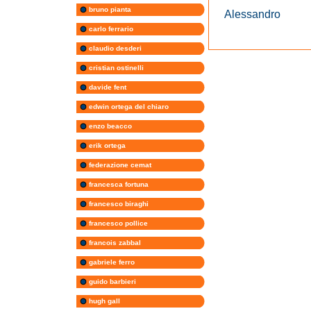
bruno pianta
Alessandro
carlo ferrario
claudio desderi
cristian ostinelli
davide fent
edwin ortega del chiaro
enzo beacco
erik ortega
federazione cemat
francesca fortuna
francesco biraghi
francesco pollice
francois zabbal
gabriele ferro
guido barbieri
hugh gall