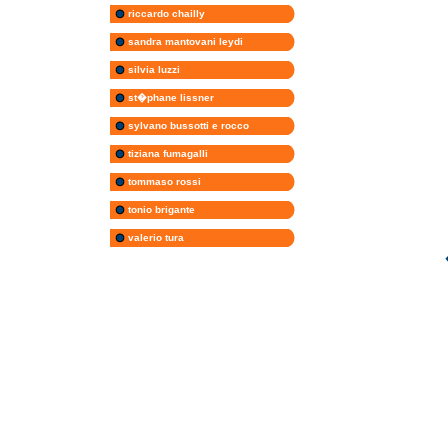
riccardo chailly
sandra mantovani leydi
silvia luzzi
st�phane lissner
sylvano bussotti e rocco
tiziana fumagalli
tommaso rossi
tonio brigante
valerio tura