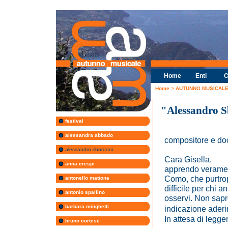
Home
Enti
C
Home
>
AUTUNNO MUSICALE 
"Alessandro 
festival
alessandra abbado
compositore e do
alessandro sbordoni
Cara Gisella,
anna crespi
apprendo veramen
Como, che purtro
antonello mattone
difficile per chi
antonio spallino
osservi. Non sapr
barbara minghetti
indicazione aderi
In attesa di legger
bruno cortese