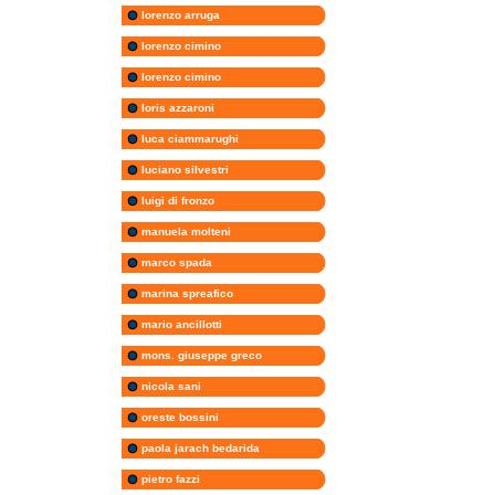
lorenzo arruga
lorenzo cimino
lorenzo cimino
loris azzaroni
luca ciammarughi
luciano silvestri
luigi di fronzo
manuela molteni
marco spada
marina spreafico
mario ancillotti
mons. giuseppe greco
nicola sani
oreste bossini
paola jarach bedarida
pietro fazzi