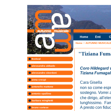
Home
Enti
C
Home
>
AUTUNNO MUSICALE 
"Tiziana Fuma
festival
alessandra abbado
Coro Hildegard 
Tiziana Fumagall
alessandro sbordoni
anna crespi
Cara Gisella
antonello mattone
non so come espri
sostegno. Vorrei 
antonio spallino
che dirigo, all'el
barbara minghetti
lunghissimo. Famm
A presto con fiduc
bruno cortese