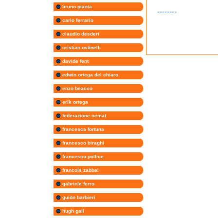
bruno pianta
--------
carlo ferrario
claudio desderi
cristian ostinelli
davide fent
edwin ortega del chiaro
enzo beacco
erik ortega
federazione cemat
francesca fortuna
francesco biraghi
francesco pollice
francois zabbal
gabriele ferro
guido barbieri
hugh gall