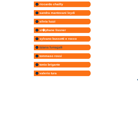
riccardo chailly
sandra mantovani leydi
silvia luzzi
st�phane lissner
sylvano bussotti e rocco
tiziana fumagalli
tommaso rossi
tonio brigante
valerio tura