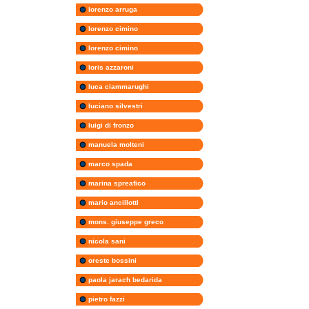
lorenzo arruga
lorenzo cimino
lorenzo cimino
loris azzaroni
luca ciammarughi
luciano silvestri
luigi di fronzo
manuela molteni
marco spada
marina spreafico
mario ancillotti
mons. giuseppe greco
nicola sani
oreste bossini
paola jarach bedarida
pietro fazzi