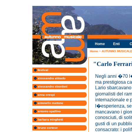
Home
Enti
C
Home
>
AUTUNNO MUSICALE 
"Carlo Ferrar
festival
Negli anni �70 l
alessandra abbado
ma prestigiosa ca
alessandro sbordoni
Lario sbarcavano 
giornalisti del ra
anna crespi
internazionale e pe
antonello mattone
l�esperienza, se
mancavano i giorn
antonio spallino
conosciuti, di soli
barbara minghetti
gusti di un pubbl
bruno cortese
consacrato: i pol