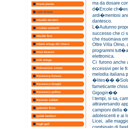
ma da dosare con
bruno pianta
d�Ercole ch�era 
carlo ferrario
ardi�mentosi anc
claudio desderi
dantesco.
L�Autunno propose
cristian ostinelli
successo che ci s
davide fent
che risuonava orm
Oltre Villa Olmo, 
edwin ortega del chiaro
programmi tutt�al
enzo beacco
elettronica.
erik ortega
Ci furono anche 
eccessivi per le 
federazione cemat
melodia italiana p
francesca fortuna
�lites�� �Soldi p
francesco biraghi
farneticante chis
Gigogin��
francesco pollice
I tempi, si sa, c
francois zabbal
attraversando app
gabriele ferro
campioni della �
adolescenti e ai l
guido barbieri
Licei, alle maggi
hugh gall
combinato di faret