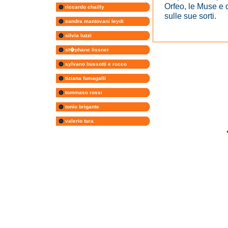
Orfeo, le Muse e 
riccardo chailly
sulle sue sorti.
sandra mantovani leydi
silvia luzzi
st�phane lissner
sylvano bussotti e rocco
tiziana fumagalli
tommaso rossi
tonio brigante
valerio tura