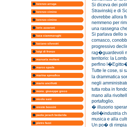
Si diceva dei poli
lorenzo arruga
Stravinskij e di 
lorenzo cimino
dovrebbe allora f
lorenzo cimino
nemmeno per rimed
una rassegna ch
loris azzaroni
Si parlava dello sc
luca ciammarughi
comasco, conobbe
luciano silvestri
progressivo decli
luigi di fronzo
rag�guardevoli ma
territorio: la Lom
manuela molteni
perfino l�Egitt
marco spada
Tutte le cose, si 
marina spreafico
la drammatica sor
negli amministrat
mario ancillotti
tutta roba in fon
mons. giuseppe greco
mano alla rivoltel
nicola sani
portafoglio.
� illusorio spera
oreste bossini
dell�industria che
paola jarach bedarida
musica e alla cul
pietro fazzi
Un po� di rimpia