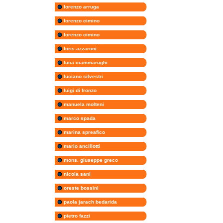
lorenzo arruga
lorenzo cimino
lorenzo cimino
loris azzaroni
luca ciammarughi
luciano silvestri
luigi di fronzo
manuela molteni
marco spada
marina spreafico
mario ancillotti
mons. giuseppe greco
nicola sani
oreste bossini
paola jarach bedarida
pietro fazzi