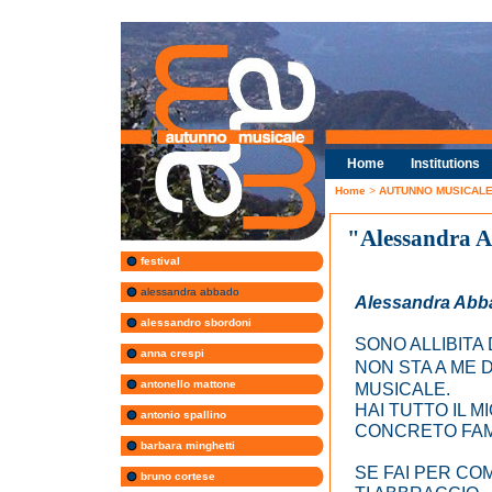
Home
Institutions
Home
>
AUTUNNO MUSICALE 
"Alessandra 
festival
alessandra abbado
Alessandra Abb
alessandro sbordoni
SONO ALLIBITA 
anna crespi
NON STA A ME 
antonello mattone
MUSICALE.
HAI TUTTO IL 
antonio spallino
CONCRETO FAM
barbara minghetti
SE FAI PER CO
bruno cortese