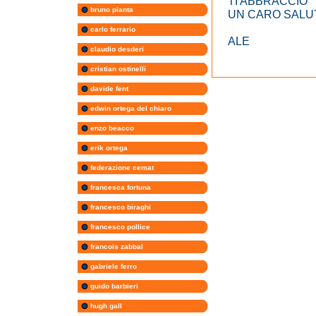
TI ABBRACCIO
bruno pianta
UN CARO SALUT
carlo ferrario
ALE
claudio desderi
cristian ostinelli
davide fent
edwin ortega del chiaro
enzo beacco
erik ortega
federazione cemat
francesca fortuna
francesco biraghi
francesco pollice
francois zabbal
gabriele ferro
guido barbieri
hugh gall