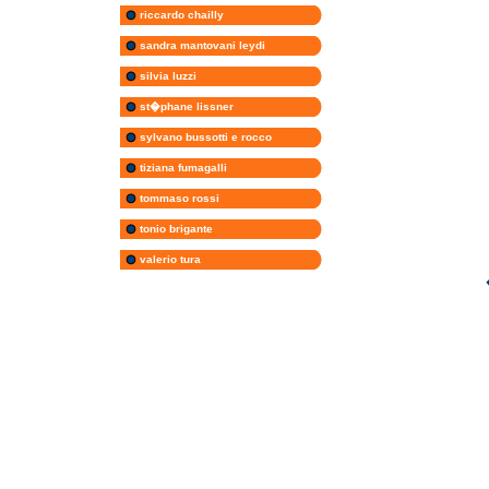
riccardo chailly
sandra mantovani leydi
silvia luzzi
st�phane lissner
sylvano bussotti e rocco
tiziana fumagalli
tommaso rossi
tonio brigante
valerio tura