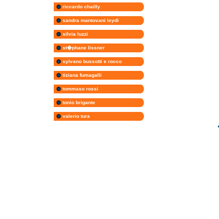
riccardo chailly
sandra mantovani leydi
silvia luzzi
st�phane lissner
sylvano bussotti e rocco
tiziana fumagalli
tommaso rossi
tonio brigante
valerio tura