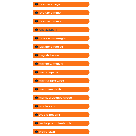
lorenzo arruga
lorenzo cimino
lorenzo cimino
loris azzaroni
luca ciammarughi
luciano silvestri
luigi di fronzo
manuela molteni
marco spada
marina spreafico
mario ancillotti
mons. giuseppe greco
nicola sani
oreste bossini
paola jarach bedarida
pietro fazzi