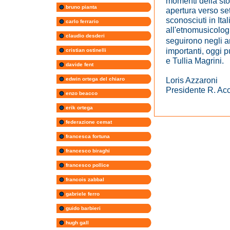
momenti della stor
bruno pianta
apertura verso set
sconosciuti in Ital
carlo ferrario
all'etnomusicologi
claudio desderi
seguirono negli a
importanti, oggi 
cristian ostinelli
e Tullia Magrini.
davide fent
Loris Azzaroni
edwin ortega del chiaro
Presidente R. Ac
enzo beacco
erik ortega
federazione cemat
francesca fortuna
francesco biraghi
francesco pollice
francois zabbal
gabriele ferro
guido barbieri
hugh gall