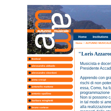
Home
Institutions
Home
>
AUTUNNO MUSICALE 
"Loris Azzaro
festival
Musicista e docen
alessandra abbado
Presidente Accad
alessandro sbordoni
Apprendo con gra
anna crespi
rischi di non pote
antonello mattone
essa, Como, ha fat
programmazione c
antonio spallino
Non si possono ca
barbara minghetti
in tal modo si arre
alla realizzazione
bruno cortese