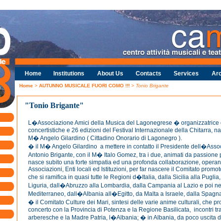
Home
Institutions
About Us
Contacts
Services
Arc
Home
>
AUTUNNO MUSICALE FUORI COMO !!!
> Tonio Brigante
"Tonio Brigante"
L�Associazione Amici della Musica del Lagonegrese � organizzatrice d
concertistiche e 26 edizioni del Festival Internazionale della Chitarra, na
M� Angelo Gilardino ( Cittadino Onorario di Lagonegro ).
� il M� Angelo Gilardino a mettere in contatto il Presidente dell�Assoc
Antonio Brigante, con il M� Italo Gomez, tra i due, animati da passione p
nasce subito una forte simpatia ed una profonda collaborazione, opera
Associazioni, Enti locali ed Istituzioni, per far nascere il Comitato promo
che si ramifica in quasi tutte le Regioni d�Italia, dalla Sicilia alla Puglia,
Liguria, dall�Abruzzo alla Lombardia, dalla Campania al Lazio e poi ne
Mediterraneo, dall�Albania all�Egitto, da Malta a Israele, dalla Spagna
� il Comitato Culture dei Mari, sintesi delle varie anime culturali, che 
concerto con la Provincia di Potenza e la Regione Basilicata, incontri tra
arberesche e la Madre Patria, l�Albania; � in Albania, da poco uscita dal