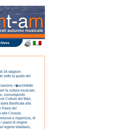
hives
i 34 stagioni
to sotto la guida del
iazione, l�architetto
er la cultura musicale,
no, coinvolgendo
tore Culture dei Mari,
 dalla Basilicata alla
i Paesi del
 alla Croazia.
promuove e organizza, di
 i paesi di origine
 regime totalitario,