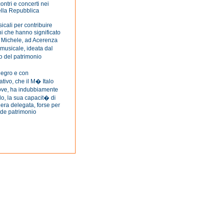
ntri e concerti nei
della Repubblica
icali per contribuire
hi che hanno significato
n Michele, ad Acerenza
 musicale, ideata dal
 del patrimonio
negro e con
ativo, che il M� Italo
uove, ha indubbiamente
lo, la sua capacit� di
i era delegata, forse per
nde patrimonio