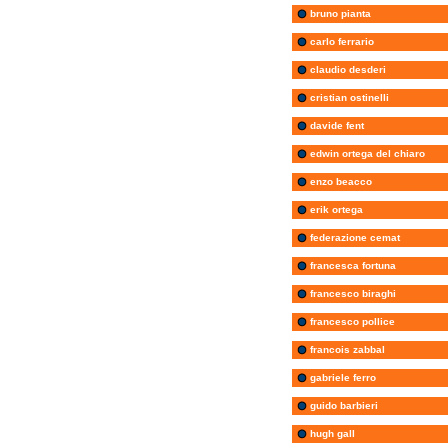
bruno pianta
carlo ferrario
claudio desderi
cristian ostinelli
davide fent
edwin ortega del chiaro
enzo beacco
erik ortega
federazione cemat
francesca fortuna
francesco biraghi
francesco pollice
francois zabbal
gabriele ferro
guido barbieri
hugh gall