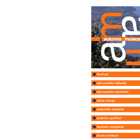
festival
alessandra abbado
alessandro sbordoni
anna crespi
antonello mattone
antonio spallino
barbara minghetti
bruno cortese