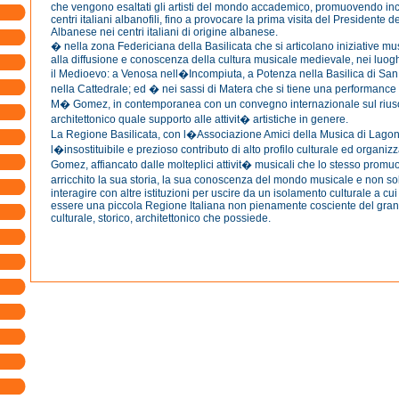
che vengono esaltati gli artisti del mondo accademico, promuovendo inco
centri italiani albanofili, fino a provocare la prima visita del Presidente 
Albanese nei centri italiani di origine albanese.
� nella zona Federiciana della Basilicata che si articolano iniziative mus
alla diffusione e conoscenza della cultura musicale medievale, nei luog
il Medioevo: a Venosa nell�Incompiuta, a Potenza nella Basilica di Sa
nella Cattedrale; ed � nei sassi di Matera che si tiene una performance
M� Gomez, in contemporanea con un convegno internazionale sul riuso
architettonico quale supporto alle attivit� artistiche in genere.
La Regione Basilicata, con l�Associazione Amici della Musica di Lago
l�insostituibile e prezioso contributo di alto profilo culturale ed organizz
Gomez, affiancato dalle molteplici attivit� musicali che lo stesso prom
arricchito la sua storia, la sua conoscenza del mondo musicale e non so
interagire con altre istituzioni per uscire da un isolamento culturale a cu
essere una piccola Regione Italiana non pienamente cosciente del gra
culturale, storico, architettonico che possiede.