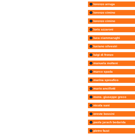
lorenzo arruga
lorenzo cimino
lorenzo cimino
loris azzaroni
luca ciammarughi
luciano silvestri
luigi di fronzo
manuela molteni
marco spada
marina spreafico
mario ancillotti
mons. giuseppe greco
nicola sani
oreste bossini
paola jarach bedarida
pietro fazzi