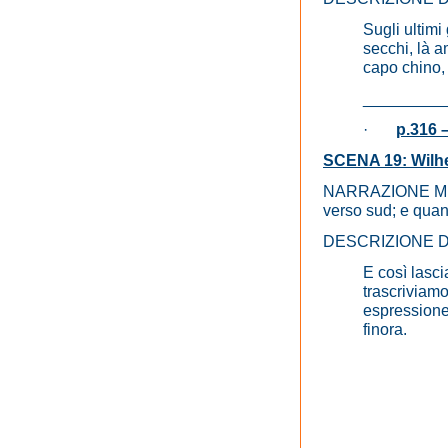
Sugli ultimi
secchi, là a
capo chino,
_________
·
p.316 
SCENA 19: Wilhel
NARRAZIONE Migno
verso sud; e quan
DESCRIZIONE 
E così lasci
trascriviam
espressione 
finora.