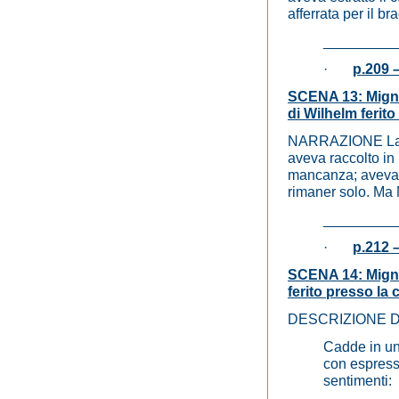
afferrata per i
_________
·
p.209 
SCENA 13: Mignon
di Wilhelm ferito
NARRAZIONE La mat
aveva raccolto in 
mancanza; aveva p
rimaner solo. Ma 
_________
·
p.212 –
SCENA 14: Mignon
ferito presso la 
DESCRIZIONE 
Cadde in una
con espress
sentimenti: