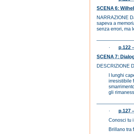
SCENA 6: Wilhel
NARRAZIONE Da un
sapeva a memoria,
senza errori, ma le
_____________
·
p.122 
SCENA 7: Dialogo
DESCRIZIONE 
I lunghi cap
irresistibil
smarrimento 
gli rimanesse
_____________
·
p.127 –
Conosci tu i
Brillano tra