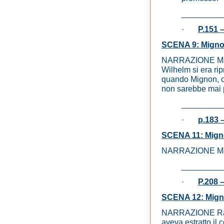
_________
·
P.151 –
SCENA 9: Mignon s
NARRAZIONE Ma un
Wilhelm si era rip
quando Mignon, con
non sarebbe mai p
_________
·
p.183 –
SCENA 11: Mignon 
NARRAZIONE Mentr
_________
·
P.208 
SCENA 12: Mignon
NARRAZIONE Racco
aveva estratto il 