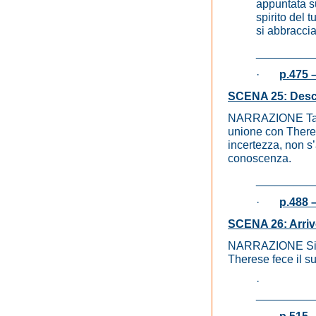
appuntata s
spirito del 
si abbraccia
_________
·
p.475 –
SCENA 25: Descr
NARRAZIONE Tacqu
unione con Theres
incertezza, non s
conoscenza.
_________
·
p.488 
SCENA 26: Arrivo
NARRAZIONE Si er
Therese fece il su
·
_________