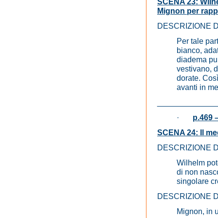
SCENA 23: Wilhel
Mignon per rappr
DESCRIZIONE 
Per tale par
bianco, adat
diadema pur
vestivano, d
dorate. Così
avanti in me
_____________
·
p.469 –
SCENA 24: Il med
DESCRIZIONE 
Wilhelm poté
di non nasco
singolare cr
DESCRIZIONE 
Mignon, in 