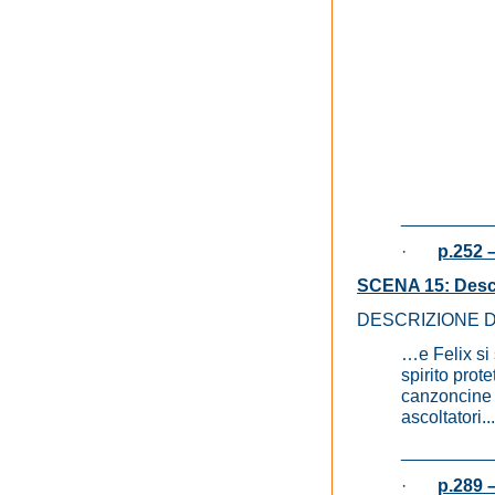
_________
·
p.252 –
SCENA 15: Descri
DESCRIZIONE 
…e Felix si
spirito prote
canzoncine 
ascoltatori...
_________
·
p.289 –