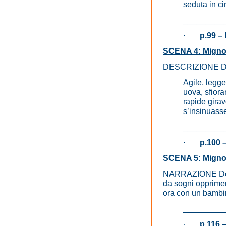
seduta in ci
_________
·
p.99 –
SCENA 4: Mignon 
DESCRIZIONE 
Agile, legge
uova, sfior
rapide gira
s’insinuasse 
_________
·
p.100 
SCENA 5: Mignon 
NARRAZIONE Dopo u
da sogni oppriment
ora con un bambino
_________
·
p.116 