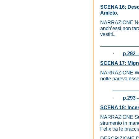
SCENA 16: Descri
Amleto.
NARRAZIONE Nella 
anch’essi non tar
vestiti...
_____________
·
p.292 –
SCENA 17: Mignon
NARRAZIONE Wilhel
notte pareva essers
_________
·
p.293 –
SCENA 18: Incen
NARRAZIONE Sulla 
strumento in mano 
Felix tra le bracci
DESCRIZIONE 