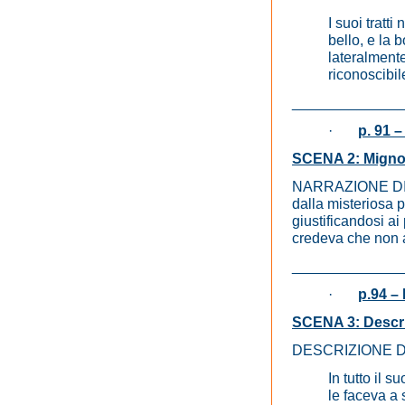
I suoi tratt
bello, e la 
lateralment
riconoscibile
_____________
·
p. 91 
SCENA 2: Mignon 
NARRAZIONE DI GO
dalla misteriosa 
giustificandosi ai
credeva che non a
_____________
·
p.94 –
SCENA 3: Descriz
DESCRIZIONE 
In tutto il 
le faceva a 