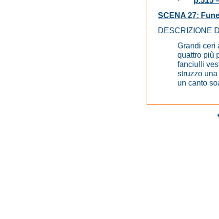
·
p.515 –
SCENA 27: Fune
DESCRIZIONE 
Grandi ceri 
quattro più 
fanciulli ves
struzzo una 
un canto soa