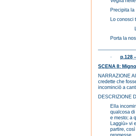
Veglia nelle 
Precipita la 
Lo conosci 
Porta la nos
_____________
·
p.128 –
SCENA 8: Mignon 
NARRAZIONE Alcune
credette che fosse
incominciò a cant
DESCRIZIONE 
Ella incomin
qualcosa di 
e mesto; a q
Laggiù» vi e
partire, cos
promesse.