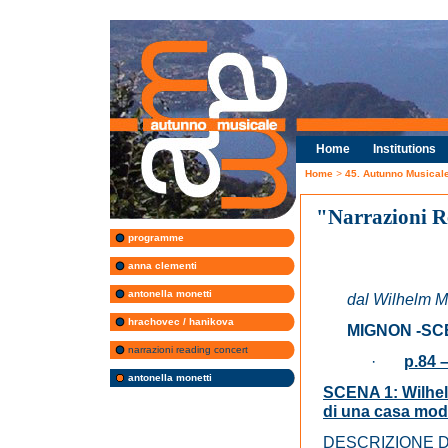
Home
Institutions
Home
>
45. Autunno Musica
"Narrazioni R
programme
anna clementi
antonella monetti
dal Wilhelm Me
hrachovec / hanikova
MIGNON -SC
narrazioni reading concert
·
p.84 
antonella monetti
SCENA 1: Wilhelm
di una casa mode
DESCRIZIONE 