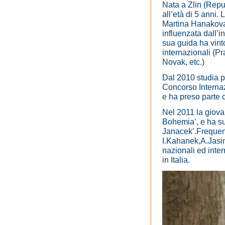
Nata a Zlin (Repub
all’età di 5 anni
Martina Hanakova.
influenzata dall’
sua guida ha vint
internazionali (P
Novak, etc.)
Dal 2010 studia p
Concorso Internaz
e ha preso parte 
Nel 2011 la giova
Bohemia’, e ha su
Janacek’.Frequent
I.Kahanek,A.Jasin
nazionali ed inter
in Italia.