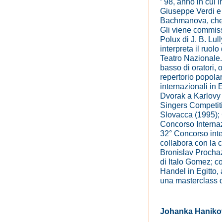
‘ 98, anno in cui 
Giuseppe Verdi e 
Bachmanova, che è
Gli viene commiss
Polux di J. B. Lul
interpreta il ruol
Teatro Nazionale.
basso di oratori, 
repertorio popolar
internazionali in 
Dvorak a Karlovy 
Singers Competit
Slovacca (1995); 
Concorso Internazi
32° Concorso inte
collabora con la 
Bronislav Prochaz
di Italo Gomez; c
Handel in Egitto,
una masterclass 
Johanka Haniko