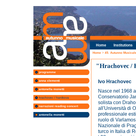
Home
Institutions
Home
>
45. Autunno Musica
"Hrachovec /
programme
Ivo Hrachovec
anna clementi
antonella monetti
Nasce nel 1968 a 
Conservatorio Jan
hrachovec / hanikova
solista con Draho
narrazioni reading concert
all'Università di 
professionale est
antonella monetti
ruolo di Varlamos
Nazionale di Prag
turco in Italia di