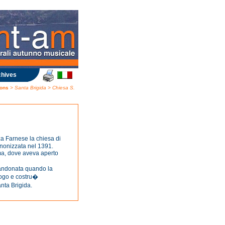
hives
rons
> Santa Brigida > Chiesa S.
a Farnese la chiesa di
anonizzata nel 1391.
ma, dove aveva aperto
andonata quando la
uogo e costru�
nta Brigida.