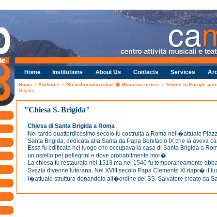
Home
Institutions
About Us
Contacts
Services
Arc
Home
>
Archives
>
'Gli ordini monastici' � Monastic orders
>
Tribute to Europe pat
Brigida
"Chiesa S. Brigida"
Chiesa di Santa Brigida a Roma
Nel tardo quattordicesimo secolo fu costruita a Roma nell�attuale Piazz
Santa Brigida, dedicata alla Santa da Papa Bonifacio IX che la aveva c
Essa fu edificata nel luogo che occupava la casa di Santa Brigida a Ro
un ostello per pellegrini e dove probabilmente mor�.
La chiesa fu restaurata nel 1513 ma nel 1540 fu temporaneamente abb
Svezia divenne luterana. Nel XVIII secolo Papa Clemente XI riapr� il l
l�attuale struttura donandola all�ordine del SS. Salvatore creato da Sa