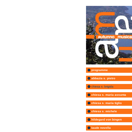
programme
abbazia s. pietro
chiesa s. brigida
chiesa s. maria assunta
chiesa s. maria tiglio
chiesa s. michele
hildegard von bingen
laude novella