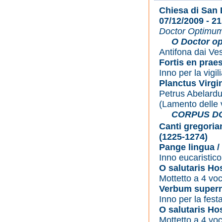
Chiesa di San
07/12/2009 - 21
Doctor Optimum
O Doctor op
Antifona dai Ves
Fortis en prae
Inno per la vigil
Planctus Virgi
Petrus Abelard
(Lamento delle v
CORPUS DO
Canti gregoria
(1225-1274)
Pange lingua /
Inno eucaristico
O salutaris Ho
Mottetto a 4 vo
Verbum supernu
Inno per la fest
O salutaris Ho
Mottetto a 4 vo