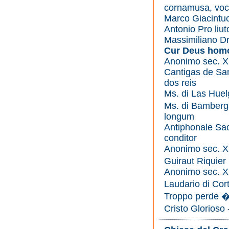
cornamusa, vo
Marco Giacintuc
Antonio Pro liut
Massimiliano Dr
Cur Deus hom
Anonimo sec. X
Cantigas de Sa
dos reis
Ms. di Las Huel
Ms. di Bamberg
longum
Antiphonale Sa
conditor
Anonimo sec. XI
Guiraut Riquie
Anonimo sec. X
Laudario di Cor
Troppo perde �e
Cristo Glorioso 