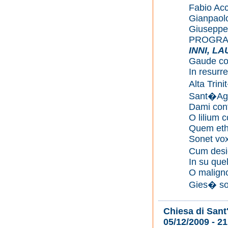
Fabio Acc
Gianpaolo 
Giuseppe 
PROGR
INNI, LA
Gaude cor
In resurr
Alta Trin
Sant�Ago
Dami conf
O lilium 
Quem ethe
Sonet vox
Cum desi
In su quel
O maligno
Gies� so
Chiesa di Sant
05/12/2009 - 21