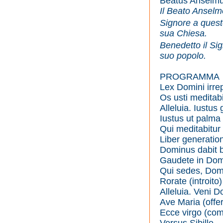
Beatus Anselmus
Il Beato Anselm
Signore a quest
sua Chiesa.
Benedetto il Sig
suo popolo.
PROGRAMMA
Lex Domini irrep
Os usti meditabi
Alleluia. Iustus
Iustus ut palma 
Qui meditabitu
Liber generation
Dominus dabit 
Gaudete in Domi
Qui sedes, Dom
Rorate (introito)
Alleluia. Veni 
Ave Maria (offer
Ecce virgo (co