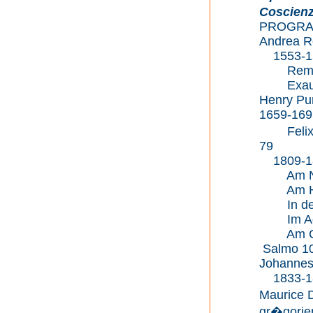
Coscienza
PROGR
Andrea R
1553-15
Reminis
Exaud
Henry Pu
1659-169
Felix M
79
1809-1
Am Neu
Am Him
In der 
Im Ad
Am Cha
Salmo 10
Johannes
1833-18
Maurice 
gr�gorie