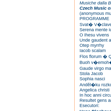
Musiche dalla B
Czech Music of
(anonymous mus
PROGRAMME
Svat� V�clav
Serena mente iu
O Ihesu vivens
Unde gaudent a
Otep myrrhy
Iacob scalam
Flos florum � 
Buoh v�emo
Gaude virgo ma
Stola Jacob
Sophia nasci
Anděl�ku roz
Angelica christi
In hoc anni circ
Resultet gens a
Esecutori: