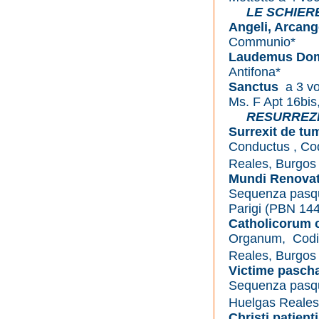
LE SCHIERE
Angeli, Arcang
Communio*
Laudemus Do
Antifona*
Sanctus
a 3 vo
Ms. F Apt 16bis
RESURREZ
Surrexit de tu
Conductus , Co
Reales, Burgos 
Mundi Renovat
Sequenza pasqua
Parigi (PBN 14
Catholicorum 
Organum, Codic
Reales, Burgos 
Victime pascha
Sequenza pasqu
Huelgas Reales
Christi patient