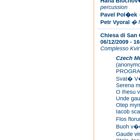
Hana Blocho
percussion
Pavel Pol�ek
Petr Vyoral
� f
Chiesa di San
06/12/2009 - 16
Complesso Kvin
Czech Mu
(anonymo
PROGR
Svat� V
Serena me
O Ihesu v
Unde gau
Otep myr
Iacob sc
Flos flo
Buoh v
Gaude vir