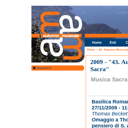
Home
Enti
C
Home
>
43. Autunno Musical
2009 - "43. 
Sacra"
programma
Musica Sacra
Basilica Roman
27/11/2009 - 11
Thomas Becket U
Omaggio a Tho
pensiero di S.