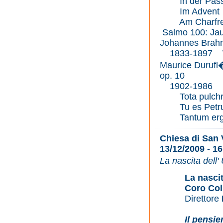
In der Passi
Im Advent
Am Charfrei
Salmo 100: Jau
Johannes Brahm
1833-1897 War
Maurice Duruf
op. 10
1902-1986 Ub
Tota pulchr
Tu es Petr
Tantum er
Chiesa di San 
13/12/2009 - 16
La nascita dell'
La nasci
Coro Col
Direttore
Il pensie