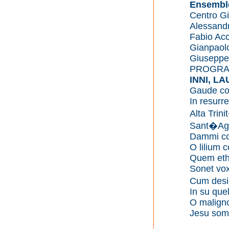
Ensembl
Centro Gi
Alessand
Fabio Acc
Gianpaolo 
Giuseppe 
PROGR
INNI, LA
Gaude cor
In resurr
Alta Trin
Sant�Ago
Dammi con
O lilium 
Quem ethe
Sonet vox
Cum desi
In su quel
O maligno
Jesu som