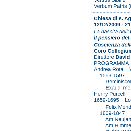
Versus Sibille
Verbum Patris (
Chiesa di s. A
12/12/2009 - 21
La nascita dell
Il pensiero del
Coscienza dell
Coro Collegiu
Direttore
David
PROGRAMMA
Andrea Rota Ve
1553-1597 La
Reminiscere 
Exaudi me
Henry Purcell 
1659-1695 Lord
Felix Mendel
1809-1847 
Am Neujahr
Am Himmelfa