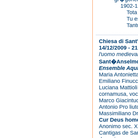
1902-19
Tota p
Tu es 
Tantum
Chiesa di Sant
14/12/2009 - 21
l'uomo medievale
Sant�Anselmo 
Ensemble Aquil
Maria Antonietta
Emiliano Finucci
Luciana Mattioli 
cornamusa, vo
Marco Giacintuc
Antonio Pro liut
Massimiliano Dr
Cur Deus hom
Anonimo sec. X
Cantigas de Sa