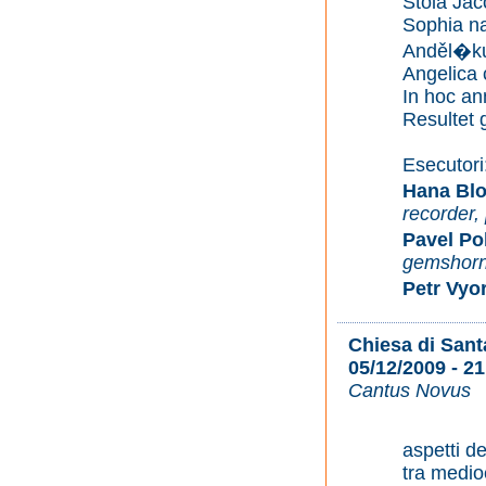
Stola Jac
Sophia n
Anděl�k
Angelica 
In hoc ann
Resultet 
Esecutori
Hana Bl
recorder,
Pavel P
gemshor
Petr Vyo
Chiesa di Sant
05/12/2009 - 21
Cantus Novus
aspetti d
tra medio