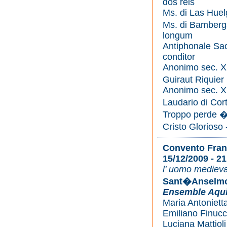
dos reis
Ms. di Las Huel
Ms. di Bamberg
longum
Antiphonale Sa
conditor
Anonimo sec. XI
Guiraut Riquie
Anonimo sec. X
Laudario di Cor
Troppo perde �e
Cristo Glorioso 
Convento Fran
15/12/2009 - 21
l' uomo medieval
Sant�Anselmo 
Ensemble Aquil
Maria Antonietta
Emiliano Finucci
Luciana Mattioli 