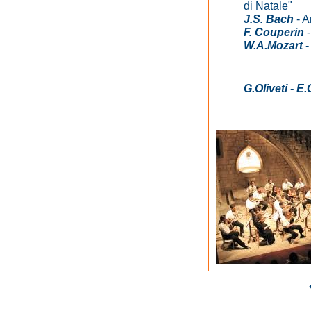
di Natale"
J.S. Bach
- A
F. Couperin
-
W.A.Mozart
-
G.Oliveti - E