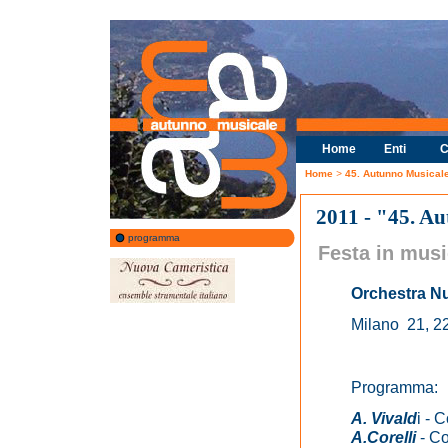
Home
Enti
C
Home
>
45. Autunno Musica
2011 - "45. A
programma
Festa in musi
Orchestra N
Milano 21, 2
Program
A. Vivald
i - 
A.Corelli
- Co