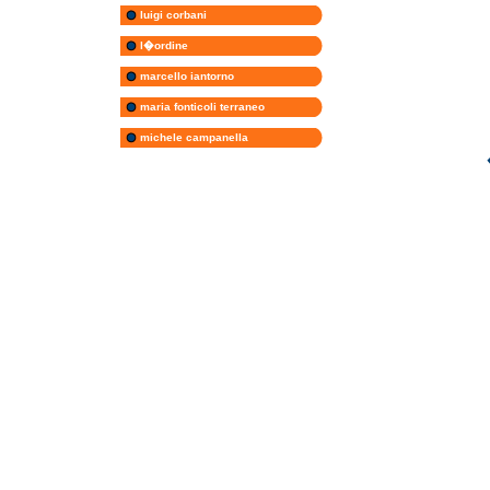
luigi corbani
l�ordine
marcello iantorno
maria fonticoli terraneo
michele campanella