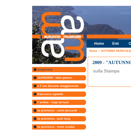
Home
Enti
C
Home
>
AUTUNNO MUSICALE 
2009 - "AUTUNN
programma
sulla Stampa
11/09/2009 - italo gomez
e l' am divenne maggiorenne
francesco agnello
l' ordine - luigi torriani
la provincia - carlo piccardi
la provincia - jack lang
la provincia - moni ovadia