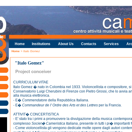
Home
Institutions
About Us
Contacts
Services
Arc
Home
> Italo Gomez
"Italo Gomez"
Project conceiver
CURRICULUM VITAE
Italo Gomez � nato in Colombia nel 1933. Violoncellista e compositore, s
Conservatorio Luigi Cherubini di Firenze con Pietro Grossi, che lo avvia 
alla musica elettronica.
- E�
Commendatore
della Repubblica Italiana.
- E�
Commandeur de l' Ordre des Arts et des Lettres
per la Francia.
ATTIVIT� CONCERTISTICA
- E' stato tra i primi a promuovere la divulgazione della musica contempora
complesso
Societ� Cameristica Italiana
, presente in tutti i pi� importanti 
- Come violoncellista gli vengono dedicate molte opere dagli autori cont