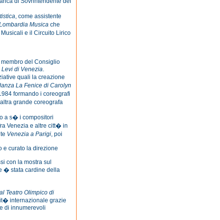
arica di Sovrintendente del
istica
, come assistente
 Lombardia Musica
che
usicali e il Circuito Lirico
 membro del Consiglio
Levi di Venezia
.
iative quali la creazione
anza La Fenice di Carolyn
 1984 formando i coreografi
�altra grande coreografa
o a s� i compositori
fra Venezia e altre citt� in
nte
Venezia a Parigi
, poi
o e curato la direzione
si con la mostra sul
e � stata cardine della
 al Teatro Olimpico di
vit� internazionale grazie
te di innumerevoli