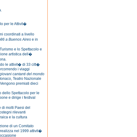
a.
o per le Attivit�
ni coordinati a livello
�86 a Buenos Aires
e in
l Turismo e lo Spettacolo e
ione artistica dell�
ona.
o le attivit� di 33 citt�
ercorrendo i viaggi
giovani cantanti del mondo
 Monaco, Teatro Nazionale
 Vengono premiati dieci
o dello Spettacolo per le
pone e dirige i festival
 di molti Paesi del
stegni rilevanti
raica e la cultura
uzione di un Comitato
realizza nel 1999 attivit�
 occasione