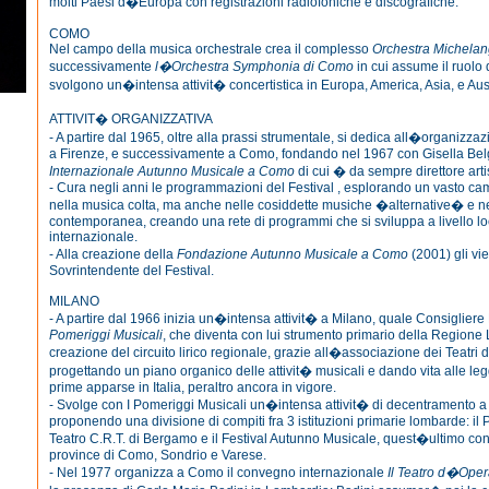
molti Paesi d�Europa con registrazioni radiofoniche e discografiche.
COMO
Nel campo della musica orchestrale crea il complesso
Orchestra Michelan
successivamente
l�Orchestra Symphonia di Como
in cui assume il ruolo
svolgono un�intensa attivit� concertistica in Europa, America, Asia, e Aust
ATTIVIT� ORGANIZZATIVA
- A partire dal 1965, oltre alla prassi strumentale, si dedica all�organizzazi
a Firenze, e successivamente a Como, fondando nel 1967 con Gisella Belg
Internazionale Autunno Musicale a Como
di cui � da sempre direttore artis
- Cura negli anni le programmazioni del Festival , esplorando un vasto c
nella musica colta, ma anche nelle cosiddette musiche �alternative� e n
contemporanea, creando una rete di programmi che si sviluppa a livello lo
internazionale.
- Alla creazione della
Fondazione Autunno Musicale a Como
(2001) gli vie
Sovrintendente del Festival.
MILANO
- A partire dal 1966 inizia un�intensa attivit� a Milano, quale Consiglie
Pomeriggi Musicali
, che diventa con lui strumento primario della Regione
creazione del circuito lirico regionale, grazie all�associazione dei Teatri d
progettando un piano organico delle attivit� musicali e dando vita alle leg
prime apparse in Italia, peraltro ancora in vigore.
- Svolge con I Pomeriggi Musicali un�intensa attivit� di decentramento a
proponendo una divisione di compiti fra 3 istituzioni primarie lombarde: il P
Teatro C.R.T. di Bergamo e il Festival Autunno Musicale, quest�ultimo con 
province di Como, Sondrio e Varese.
- Nel 1977 organizza a Como il convegno internazionale
Il Teatro d�Oper