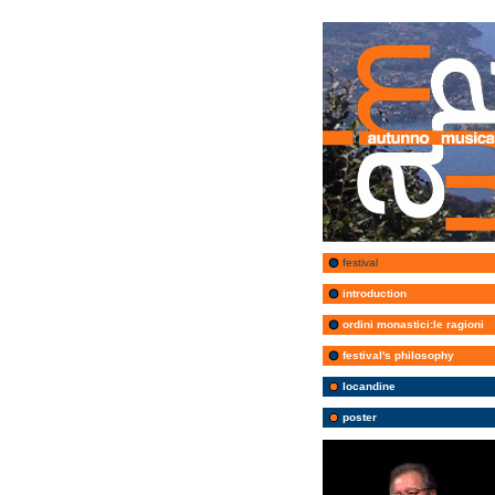
festival
introduction
ordini monastici:le ragioni
festival's philosophy
locandine
poster