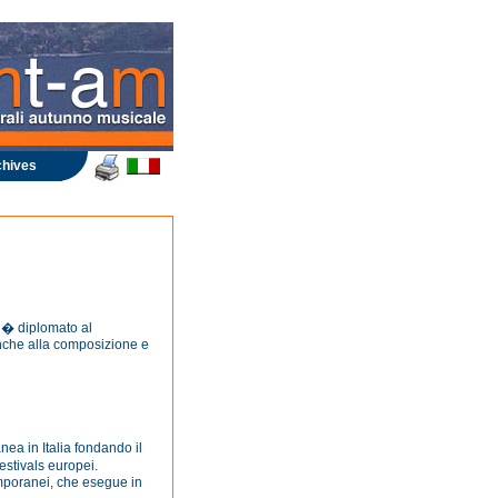
hives
i � diplomato al
anche alla composizione e
nea in Italia fondando il
festivals europei.
emporanei, che esegue in