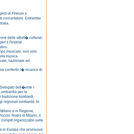
gelo di Firenze
e
 di concertatore. Entrambe
ralia.
one delle attivit� culturali
eri il
Festival
tico.
ampo musicale, non solo
ella musica
cale, nazionale ed
ne conferito l� incarico di
re Delegato dell�ente
I
 Lombardia per la
i tradizione lombardi,
gi regionali lombarde, le
 Milano e in Regione,
iccolo Teatro di Milano, il
compiti organizzativi sulle
a in Europa
che promuove