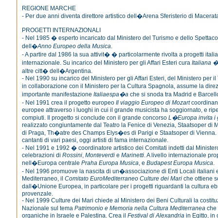
REGIONE MARCHE
- Per due anni diventa direttore artistico dell�Arena Sferisterio di Macerat
PROGETTI INTERNAZIONALI
- Nel 1985 � esperto incaricato dal Ministero del Turismo e dello Spettacol
dell�
Anno Europeo della Musica
.
- A partire dal 1986 la sua attivit� � particolarmente rivolta a progetti italia
internazionale. Su incarico del Ministero per gli Affari Esteri cura
Italiana 
altre citt� dell�Argentina.
- Nel 1990 su incarico del Ministero per gli Affari Esteri, del Ministero per i
in collaborazione con il Ministero per la Cultura Spagnola, assume la direz
importante manifestazione
Italiaespa�a
che si snoda tra Madrid e Barcell
- Nel 1991 crea il progetto europeo
Il viaggio Europeo di Mozart
coordinand
europee attraverso i luoghi in cui il grande musicista ha soggiornato, e rip
compiuti. Il progetto si conclude con il grande concorso
L�Europa invita i 
realizzato congiuntamente dal Teatro la Fenice di Venezia, Staatsoper di
di Praga, Th�atre des Champs Elys�es di Parigi e Staatsoper di Vienna.
cantanti di vari paesi, oggi artisti di fama internazionale.
- Nel 1991 e 1992 � coordinatore artistico dei Comitati indetti dal Minister
celebrazioni di
Rossini
,
Monteverdi
e
Marinetti
. A livello internazionale pro
nell�Europa centrale
Praha Europa Musica
, e
Budapest Europa Musica
.
- Nel 1996 promuove la nascita di un�associazione di Enti Locali italiani e
Mediterraneo, il
Comitato EuroMediterraneo Culture dei Mari
che ottiene so
dall�Unione Europea, in particolare per i progetti riguardanti la cultura eb
provenzale.
- Nel 1999 Culture dei Mari chiede al Ministero dei Beni Culturali la costit
Nazionale sul tema
Patrimonio e Memoria nella Cultura Mediterranea
che 
organiche in Israele e Palestina. Crea il
Festival di Alexandria
in Egitto, in