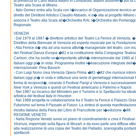
la presenza di Carlo Maria Badini in Lombardia: Badini assumer� poi la c
Teatro alla Scala di Milano.
- Italo Gomez entra alla Scala con l�incarico di
Organizzazione tecnico-art
diretto del Direttore Artistico Claudio Abbado, e d� vita al progetto
Milano
associa il Teatro alla Scala all�Orchestra RAI, l�Orchestra dei Pomeriggi M
Regionale.
VENEZIA
- Dal 1979 al 1987 � direttore artistico del
Teatro La Fenice di Venezia
, �
Direttivo della
Biennale di Venezia
ed esperto musicale per la
Fondazione 
- Alla Fenice d� vita ad una nuova attivit� manageriale del teatro, con iniz
del
Festival Danza Europa �81
e la costituzione della
Compagnia Teatrod
Carlson
, che ha svolto un�importante attivit� internazionale dal 1980 al
italiani oggi pi� in vista. Programma inoltre l�esecuzione integrale dell
internazionale: Pina Bausch.
- Con Luigi Nono crea
Venezia Opera Prima �81-�82
che riunisce intorn
italiani oggi pi� in vista e istituisce una serie di gemellaggi internazionali 
forma di reciprocit�, creando il Festival
Parigi a Venezia
e successivame
New York a Venezia
e quindi un Festival americano a Palermo e Napoli.
- Nel 1987 su incarico del Ministero per il Turismo e lo Spettacolo ha ideat
artistica del festival
Italy in Houston
.
- Nel 1988 progetta la collaborazione tra il Teatro la Fenice e Palazzo Gras
Futurismo sul tema
Il Passato al Futuro
. La sintesi di questa manifestazion
mostra italiana della Fiera del Libro di Francoforte per l�edizione �88.
REGIONE VENETO
- Nella Regione Veneto avvia un piano di coordinamento e crea il
Festival
Vicenza
, imperniato sulla figura di Mozart, e da esso parte una diffusa atti
alla realizzazione di una copia del Teatro del Palladio, scenografia portan
spettacoli.