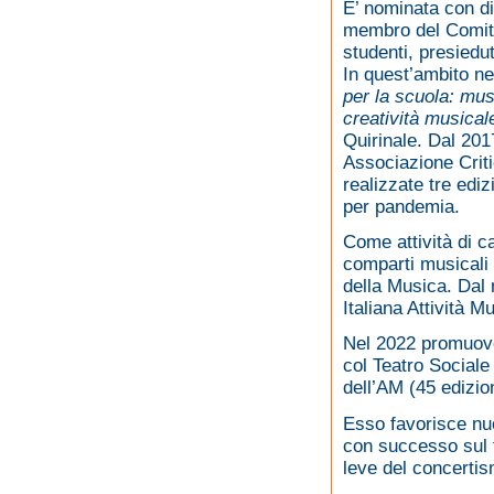
E’ nominata con di
membro del Comitat
studenti, presiedut
In quest’ambito n
per la scuola: musi
creatività musicale
Quirinale. Dal 201
Associazione Criti
realizzate tre edi
per pandemia.
Come attività di ca
comparti musicali 
della Musica. Dal
Italiana Attività Mu
Nel 2022 promuo
col Teatro Social
dell’AM (45 edizion
Esso favorisce nuo
con successo sul t
leve del concerti