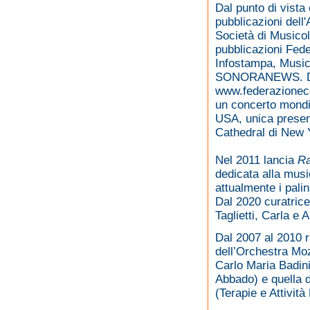
Dal punto di vista 
pubblicazioni dell
Società di Musicol
pubblicazioni Feder
Infostampa, Musica
SONORANEWS. Dal 
www.federazionecem
un concerto mondia
USA, unica presen
Cathedral di New 
Nel 2011 lancia
R
dedicata alla musi
attualmente i palin
Dal 2020 curatric
Taglietti, Carla e 
Dal 2007 al 2010 r
dell’Orchestra Mo
Carlo Maria Badini
Abbado) e quella 
(Terapie e Attivit