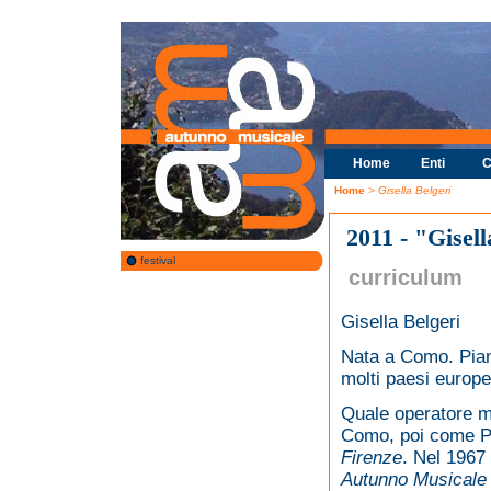
Home
Enti
C
Home
> Gisella Belgeri
2011 - "Gisell
festival
curriculum
Gisella Belgeri
Nata a Como. Piani
molti paesi europei
Quale operatore m
Como, poi come Pr
Firenze
. Nel 1967
Autunno Musicale