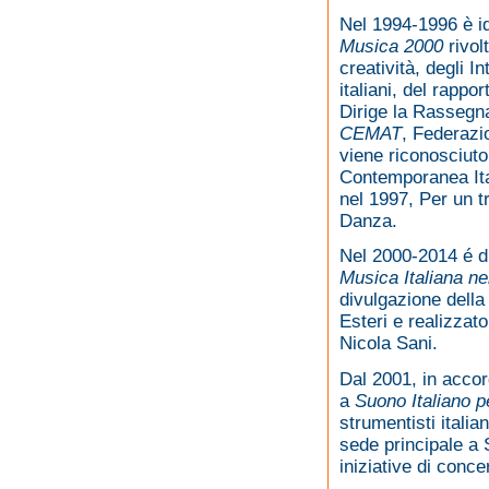
Nel 1994-1996 è id
Musica 2000
rivo
creatività, degli Int
italiani, del rappo
Dirige la Rassegna 
CEMAT
, Federazio
viene riconosciut
Contemporanea Ita
nel 1997, Per un t
Danza.
Nel 2000-2014 é d
Musica Italiana n
divulgazione dell
Esteri e realizzat
Nicola Sani.
Dal 2001, in accor
a
Suono Italiano p
strumentisti italia
sede principale a
iniziative di conce