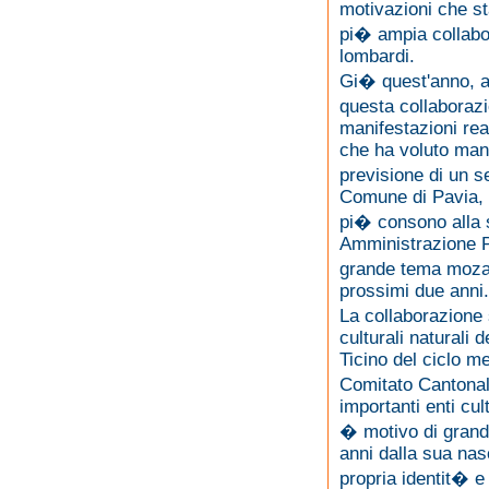
motivazioni che st
pi� ampia collabora
lombardi.
Gi� quest'anno, a 
questa collaborazi
manifestazioni rea
che ha voluto mant
previsione di un s
Comune di Pavia, c
pi� consono alla st
Amministrazione P
grande tema mozar
prossimi due anni.
La collaborazione s
culturali naturali 
Ticino del ciclo m
Comitato Cantonal
importanti enti cult
� motivo di grand
anni dalla sua nas
propria identit� e