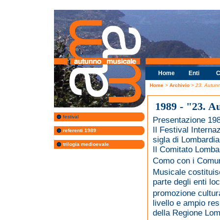
Home
Enti
C
Home
>
Archivio
> 23. Autun
1989 - "23. A
festival
Presentazione 19
Il Festival Inter
referenti 1989
sigla di Lombardi
trilogia medioevale
Il Comitato Lombar
Como con i Comuni
Musicale costituis
parte degli enti lo
promozione cultura
livello e ampio res
della Regione Lomb