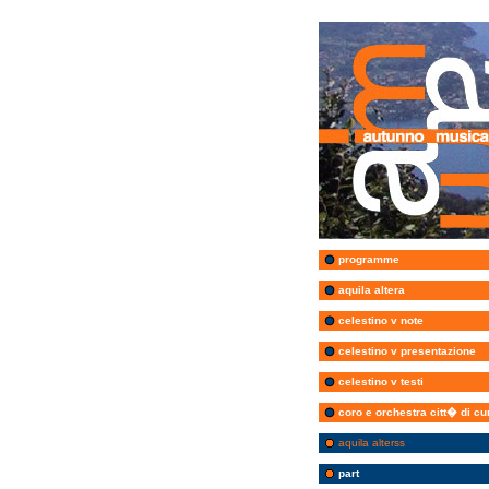
programme
aquila altera
celestino v note
celestino v presentazione
celestino v testi
coro e orchestra citt� di c
aquila alterss
part