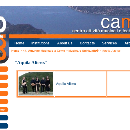
Home
Institutions
About Us
Contacts
Services
Arc
Home
>
44. Autunno Musicale a Como
>
Musica e Spiritualit�
> Aquila Alterss
"Aquila Alterss"
Aquila Altera
uneo