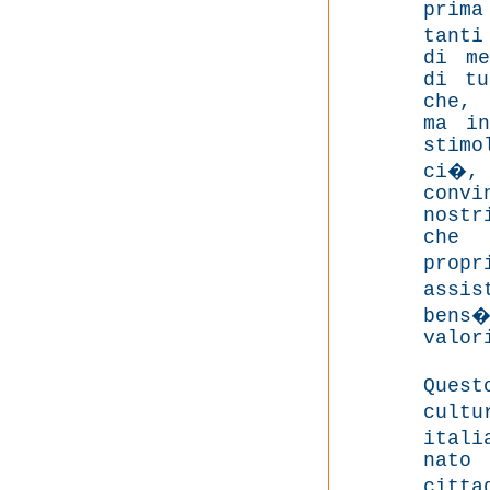
prim
tanti
di me
di tu
che, 
ma in
stim
ci�, 
convi
nostr
che 
prop
assi
bens�
valor
Quest
cultu
ital
nato
citt