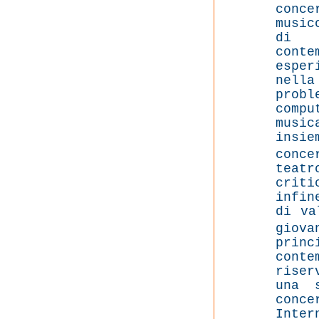
conce
music
di u
cont
espe
nella
prob
comp
music
insie
conc
teatr
criti
infin
di va
giov
prin
cont
riser
una 
conc
Inte