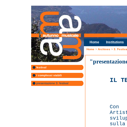
Home
Institutions
Home
>
Archives
>
3. Festiv
"presentazione
festival
i complessi stabili
IL T
presentazione 3. festival
Con 
Artis
svilu
sull