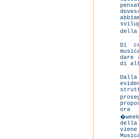
pensa
doves
abbia
svil
della
Di c
music
dare 
di al
Dall
evi
strut
prose
propo
ora 
�week
della
viene
Musi