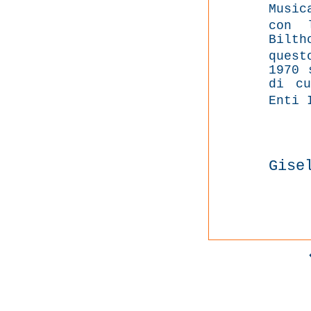
Music
con 
Bilt
ques
1970 
di cu
Enti 
Gise