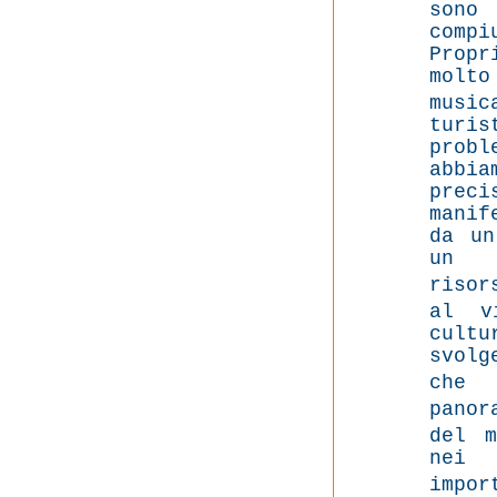
sono
compi
Prop
molt
musi
turi
prob
abbi
pre
manif
da un
un s
risor
al v
cult
svol
che 
panor
del m
nei 
impo