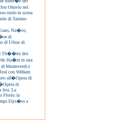
nte tourn�e del
Don Ottavio nel
sso ruolo in scena
ruolo di Tamino
r Erato, Na�ve,
�on
di
o di Ulisse
di
al Th��tre des
elle Ha�m in una
di Monteverdi e
 Real con
William
aro
all�Opera di
�Opera di
a Jesi, La
o Florio; la
amps Elys�es a