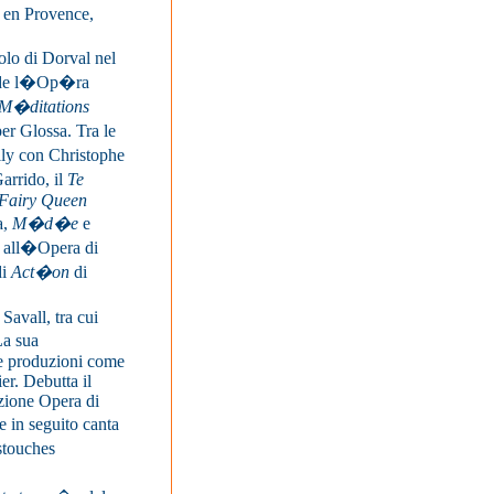
 en Provence,
olo di Dorval nel
de l�Op�ra
M�ditations
er Glossa.
Tra le
ly con Christophe
arrido, il
Te
Fairy Queen
a,
M�d�e
e
l all�Opera di
di
Act�on
di
Savall, tra cui
a sua
ve produzioni come
er. Debutta il
zione Opera di
in seguito canta
touches