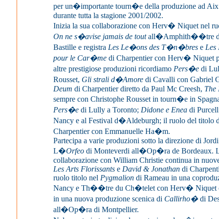
per un�importante tourn�e della produzione ad Aix
durante tutta la stagione 2001/2002.
Inizia la sua collaborazione con Herv� Niquet nel ru
On ne s�avise jamais de tout
all�Amphith��tre 
Bastille e registra
Les Le�ons des T�n�bres
e
Les 
pour le Car�me
di Charpentier con Herv� Niquet p
altre prestigiose produzioni ricordiamo
Pers�e
di Lul
Rousset,
Gli strali d�Amore
di Cavalli con Gabriel G
Deum
di Charpentier diretto da Paul Mc Creesh,
The 
sempre con Christophe Rousset in tourn�e in Spagn
Pers�e
di Lully a Toronto;
Didone e Enea
di Purcel
Nancy e al Festival d�Aldeburgh; il ruolo del titolo 
Charpentier con Emmanuelle Ha�m.
Partecipa a varie produzioni sotto la direzione di Jordi 
L�
Orfeo
di Monteverdi all�Op�ra de Bordeaux. L
collaborazione con William Christie continua in nuo
Les Arts Florissants
e
David & Jonathan
di Charpenti
ruolo titolo nel
Pygmalion
di Rameau in una coprodu
Nancy e Th��tre du Ch�telet con Herv� Niquet e 
in una nuova produzione scenica di
Callirho�
di Des
all�Op�ra di Montpellier.