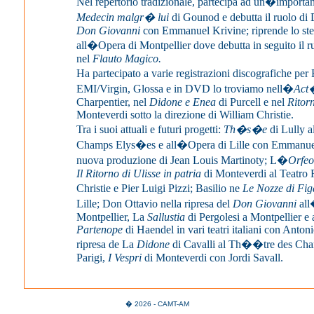
Nel repertorio tradizionale, partecipa ad un�importa
Medecin malgr� lui
di Gounod e debutta il ruolo di 
Don Giovanni
con Emmanuel Krivine; riprende lo ste
all�Opera di Montpellier dove debutta in seguito il 
nel
Flauto Magico.
Ha partecipato a varie registrazioni discografiche pe
EMI/Virgin, Glossa e in DVD lo troviamo nell�
Act
Charpentier, nel
Didone e Enea
di Purcell e nel
Ritorn
Monteverdi sotto la direzione di William Christie.
Tra i suoi attuali e futuri progetti:
Th�s�e
di Lully 
Champs Elys�es e all�Opera di Lille con Emmanu
nuova produzione di Jean Louis Martinoty; L�
Orfeo
Il Ritorno di Ulisse in patria
di Monteverdi al Teatro
Christie e Pier Luigi Pizzi; Basilio ne
Le Nozze di Fig
Lille; Don Ottavio nella ripresa del
Don Giovanni
all
Montpellier, La
Sallustia
di Pergolesi a Montpellier e 
Partenope
di Haendel in vari teatri italiani con Antoni
ripresa de La
Didone
di Cavalli al Th��tre des Ch
Parigi,
I Vespri
di Monteverdi con Jordi Savall.
� 2026 - CAMT-AM