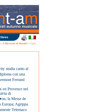
hives
 - il Messiah di Handel
> Cyril
ty studia canto al
 diploma con una
lermont Ferrand
ix en Provence nel
atria
di
�on, la Messe de
in Europa; Agrippa
vamente Telemaco