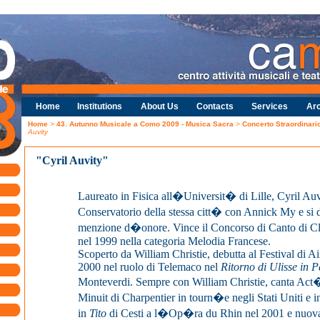
Home
Institutions
About Us
Contacts
Services
Arc
Home
>
43. Autunno Musicale a Como 2009 - Musica Sacra
>
Concerto Straordinario
Auvity
"Cyril Auvity"
Laureato in Fisica all�Universit� di Lille, Cyril Auvi
Conservatorio della stessa citt� con Annick My e si
menzione d�onore. Vince il Concorso di Canto di C
nel 1999 nella categoria Melodia Francese.
Scoperto da William Christie, debutta al Festival di A
2000 nel ruolo di Telemaco nel
Ritorno di Ulisse in P
Monteverdi. Sempre con William Christie, canta Act
Minuit di Charpentier in tourn�e negli Stati Uniti e 
in
Tito
di Cesti a l�Op�ra du Rhin nel 2001 e nuo