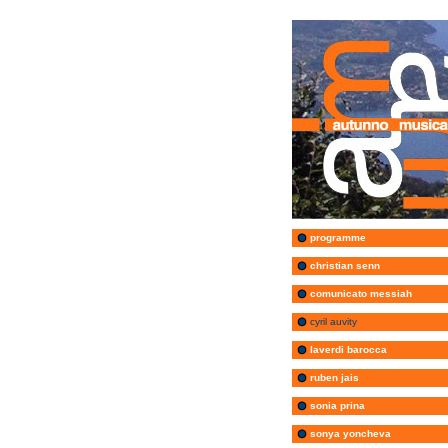
programme
christian senn
comunicato messiah
cyril auvity
laverdi barocca
ruben jais
sonia prina
sonya yoncheva