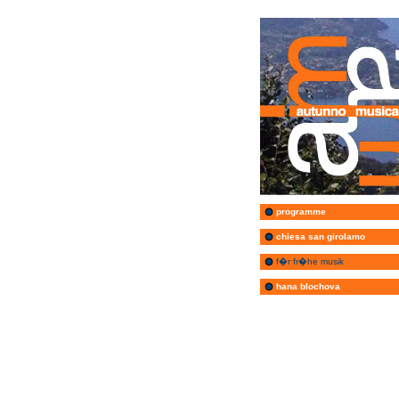
programme
chiesa san girolamo
f�r fr�he musik
hana blochova