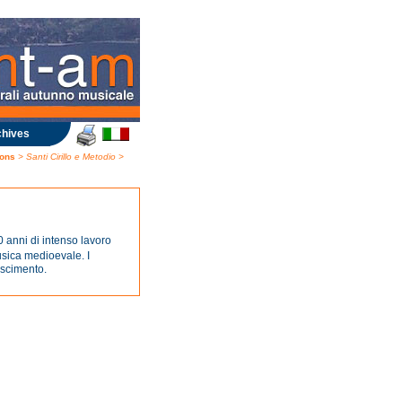
hives
rons
> Santi Cirillo e Metodio >
ni di intenso lavoro
usica medioevale. I
ascimento.