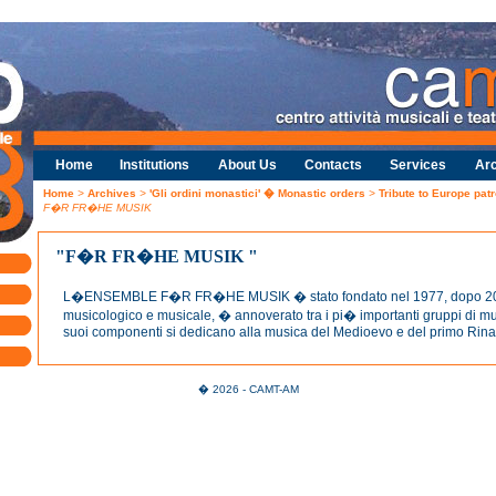
Home
Institutions
About Us
Contacts
Services
Arc
Home
>
Archives
>
'Gli ordini monastici' � Monastic orders
>
Tribute to Europe pat
F�R FR�HE MUSIK
"F�R FR�HE MUSIK "
L�ENSEMBLE F�R FR�HE MUSIK � stato fondato nel 1977, dopo 20 an
musicologico e musicale, � annoverato tra i pi� importanti gruppi di m
suoi componenti si dedicano alla musica del Medioevo e del primo Rin
� 2026 - CAMT-AM