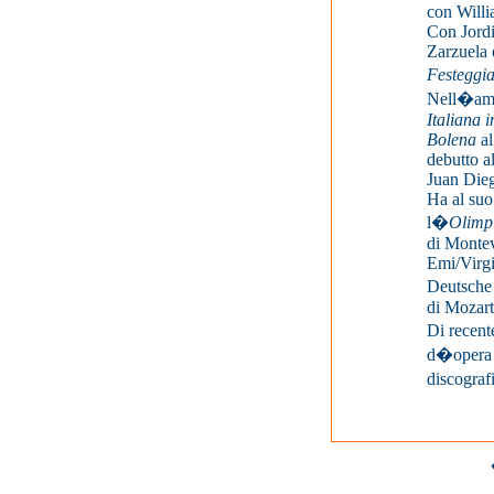
con Willi
Con Jordi
Zarzuela 
Festeggia
Nell�ambi
Italiana i
Bolena
al
debutto a
Juan Dieg
Ha al suo
l�
Olimp
di Montev
Emi/Virg
Deutsche
di Mozart
Di recent
d�opera d
discogra