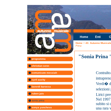
Home
Enti
C
Home
>
43. Autunno Musical
Prina
"Sonia Prina 
programma
christian senn
Contralto
comunicato messiah
intrapren
cyril auvity
Verdi� di
laverdi barocca
selezion
ruben jais
Lirici pr
Nel 1997 
sonia prina
subito si
sonya yoncheva
una rara 