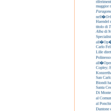
riferiment
maggior r
Paragon
nell�
Or
Haendel ne
titolo di
T
Alba
di M
Specialis
all�Op�ra
Carlo Fel
Lille dir
Poliness
all�Opera
Copley; 
Konzerth
San Carlo
Biondi ha
Santa Cec
Di Monte
al Comun
al Ponchi
Dantone 