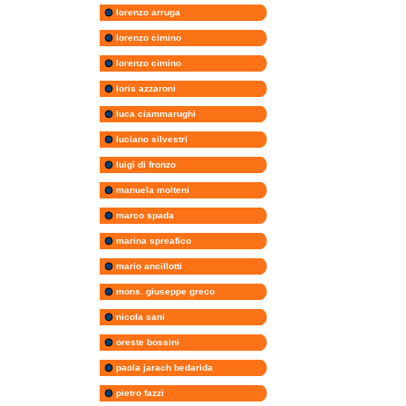
lorenzo arruga
lorenzo cimino
lorenzo cimino
loris azzaroni
luca ciammarughi
luciano silvestri
luigi di fronzo
manuela molteni
marco spada
marina spreafico
mario ancillotti
mons. giuseppe greco
nicola sani
oreste bossini
paola jarach bedarida
pietro fazzi