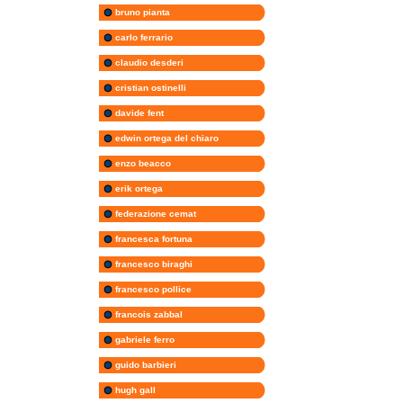
bruno pianta
carlo ferrario
claudio desderi
cristian ostinelli
davide fent
edwin ortega del chiaro
enzo beacco
erik ortega
federazione cemat
francesca fortuna
francesco biraghi
francesco pollice
francois zabbal
gabriele ferro
guido barbieri
hugh gall