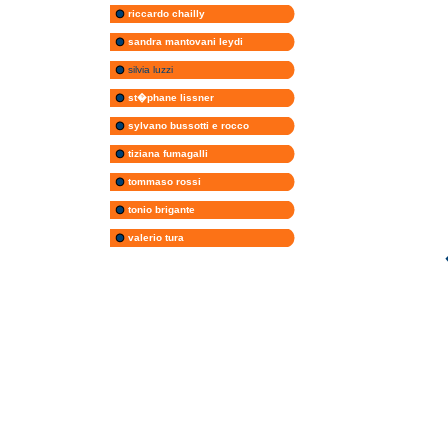
riccardo chailly
sandra mantovani leydi
silvia luzzi
st�phane lissner
sylvano bussotti e rocco
tiziana fumagalli
tommaso rossi
tonio brigante
valerio tura