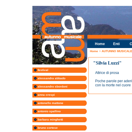
Home
Enti
C
Home
>
AUTUNNO MUSICALE 
"Silvia Luzzi"
festival
Attrice di prosa
alessandra abbado
Poche parole per aderire 
con la morte nel cuore
alessandro sbordoni
anna crespi
antonello mattone
antonio spallino
barbara minghetti
bruno cortese