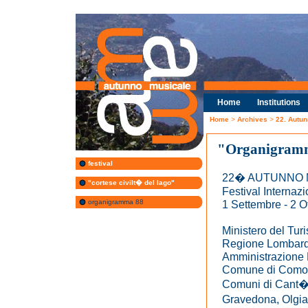
Home
Institutions
Home
>
Archives
>
22. Autu
"Organigram
festival
22� AUTUNNO 
"cortese civilt� del lago"
Festival Internaz
organigramma 88
1 Settembre - 2 O
Ministero del Tur
Regione Lombard
Amministrazione 
Comune di Como
Comuni di Cant�,
Gravedona, Olgi