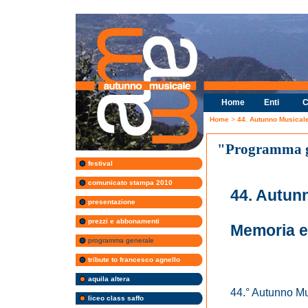
Home
Enti
C
Home
>
44. Autunno Musical
"Programma g
festival
comunicato stampa 2010
44. Autun
presentazione
prezzi e abbonamenti
Memoria e 
programma generale
tribute to francesco agnello
aquila altera
44.° Autunno M
liceo class saffo