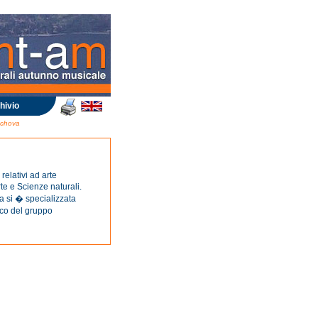
hivio
ochova
elativi ad arte
te e Scienze naturali.
a si � specializzata
ico del gruppo