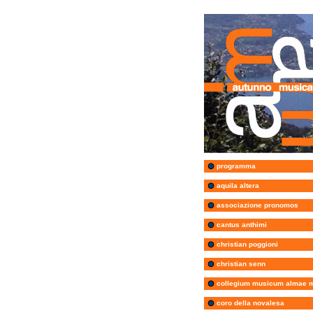
programma
aquila altera
associazione pronomos
cantus anthimi
christian poggioni
christian senn
collegium musicum almae 
coro della novalesa