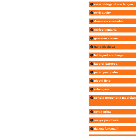
coro hildegard von bingen
cyril auvity
dramsam ensemble
enrico demaria
giovanni vianini
hana blochova
hildegard von bingen
laverdi barocca
paolo pasqualin
picotti livio
ruben jais
schola gregoriana mediolan
sonia prina
sonya yoncheva
tiziana fumagalli