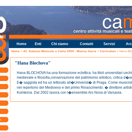
Home
Enti
Chi siamo
Contatti
Servizi
Arc
Home
>
43. Autunno Musicale a Como 2009 - Musica Sacra
>
Curriculum
> Hana Bl
"Hana Blochova"
Hana BLOCHOVA ha una formazione eclettica: ha titoli universitari cechi r
medievale e filosofia,conservazione del patrimonio artistico, critica d�ar
E� saggista ed ha un lettorato all�Univerist� di Praga. Come musicist
nel repertorio del Medioevo e del primo Rinascimento. � direttore artist
Kvinterna. Dal 2002 lavora con l�ensemble Ars Nova di Varsavia.
m.