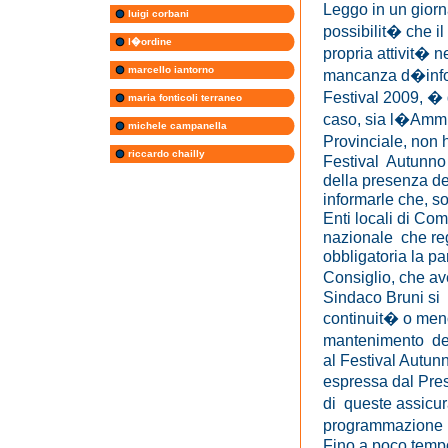
Leggo in un giorn
luigi corbani
possibilit� che 
l�ordine
propria attivit� 
marcello iantorno
mancanza d�inform
Festival 2009, � 
maria fonticoli terraneo
caso, sia l�Amm
michele campanella
Provinciale, non h
riccardo chailly
Festival Autunno 
della presenza d
informarle che, s
Enti locali di Com
nazionale che reg
obbligatoria la pa
Consiglio, che ave
Sindaco Bruni si
continuit� o men
mantenimento del
al Festival Autun
espressa dal Pre
di queste assicura
programmazione d
Fino a poco tempo