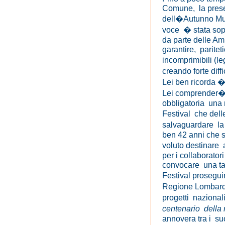
Comune, la presen
dell�Autunno Mus
voce � stata sop
da parte delle Am
garantire, paritet
incomprimibili (le
creando forte dif
Lei ben ricorda �
Lei comprender�, 
obbligatoria una m
Festival che dell
salvaguardare la 
ben 42 anni che s
voluto destinare 
per i collaborato
convocare una tavo
Festival proseguir
Regione Lombardi
progetti nazional
centenario dell
annovera tra i su