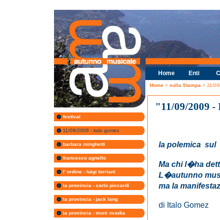
Home
Enti
C
Home
>
sulla Stampa
> 11/09
"11/09/2009 -
festival
11/09/2009 - italo gomez
la polemica sul
barbara minghetti
francesco agnello
Ma chi l�ha de
l' ordine - luigi torriani
L�autunno musica
ma la manifestaz
la provincia - carlo piccardi
la provincia - jack lang
di Italo Gomez
la provincia - moni ovadia