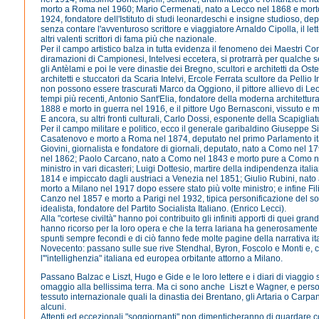
morto a Roma nel 1960; Mario Cermenati, nato a Lecco nel 1868 e mort
1924, fondatore dell'Istituto di studi leonardeschi e insigne studioso, de
senza contare l'avventuroso scrittore e viaggiatore Arnaldo Cipolla, il let
altri valenti scrittori di fama più che nazionale.
Per il campo artistico balza in tutta evidenza il fenomeno dei Maestri Co
diramazioni di Campionesi, Intelvesi eccetera, si protrarrà per qualche 
gli Antèlami e poi le vere dinastie dei Bregno, scultori e architetti da Oste
architetti e stuccatori da Scaria Intelvi, Ercole Ferrata scultore da Pellio I
non possono essere trascurati Marco da Oggiono, il pittore allievo di Leo
tempi più recenti, Antonio Sant'Elia, fondatore della moderna architettu
1888 e morto in guerra nel 1916, e il pittore Ugo Bernasconi, vissuto e 
E ancora, su altri fronti culturali, Carlo Dossi, esponente della Scapiglia
Per il campo militare e politico, ecco il generale garibaldino Giuseppe Si
Casatenovo e morto a Roma nel 1874, deputato nel primo Parlamento ita
Giovini, giornalista e fondatore di giornali, deputato, nato a Como nel 1
nel 1862; Paolo Carcano, nato a Como nel 1843 e morto pure a Como ne
ministro in vari dicasteri; Luigi Dottesio, martire della indipendenza ital
1814 e impiccato dagli austriaci a Venezia nel 1851; Giulio Rubini, nat
morto a Milano nel 1917 dopo essere stato più volte ministro; e infine Fil
Canzo nel 1857 e morto a Parigi nel 1932, tipica personificazione del so
idealista, fondatore del Partito Socialista Italiano. (Enrico Lecci).
Alla "cortese civiltà" hanno poi contribuito gli infiniti apporti di quei grand
hanno ricorso per la loro opera e che la terra lariana ha generosament
spunti sempre fecondi e di ciò fanno fede molte pagine della narrativa it
Novecento: passano sulle sue rive Stendhal, Byron, Foscolo e Monti e, co
l'"intellighenzia" italiana ed europea orbitante attorno a Milano.
Passano Balzac e Liszt, Hugo e Gide e le loro lettere e i diari di viaggi
omaggio alla bellissima terra. Ma ci sono anche Liszt e Wagner, e pers
tessuto internazionale quali la dinastia dei Brentano, gli Artaria o Carpan
alcuni.
Attenti ed eccezionali "soggiornanti" non dimenticheranno di guardare co