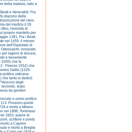
re della malaria, nato a
Beati e Venerabili. Fra
 fu diacono della
dissoluzione del clero
ma del martirio il 28
Miro, l'eremita di
l proprio mantello per
aggio 1381. Fra i Beati
te nel 1455, il minore
ore dell'Ospedale di
 Odescalchi, innalzato
 per ragioni di diocesi,
stri e benemerite
70-1045) che fu
83 - Firenze 1552) che
Tolomeo Gallio (1526-
a politica vaticana
) che tanto si dedicò
i "Vescovo degli
il secondo, dopo
ezia da genitori
 avvocato e uomo politico
el 113. Possono quindi
1729 e morto a Milano
lano nel 1896; Tommaso
nel 1853, autore di
zoni, scrittore e poeta
e morto a Caprino
suto e morto a Breglia
ato a Como nel 1876 e