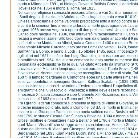
morto a Milano nel 1891, al biologo Giovanni Battista Grassi, il debellato
Rovellasca nel 1854 e morto a Roma nel 1925.
Nel campo religioso i comaschi possono allineare vari Santi e numerosi 
i Santi degno di citazione è Arialdo da Cucciago che, nato verso il 1010,
Chiesa ambrosiana e come valoroso predicatore lottò a lungo contro la 
e contro la simonia, fino a venire torturato a morte guadagnandosi la pal
giugno 1066 presso Angera a opera di due preti milanesi. Un altro è San 
Canzo dove nacque nel 1336, che attraversò miracolosamente il Lario su
recarsi a evangelizzare l'alto lago dove morì da grande anacoreta il 9 m
i più noti sono Maddalena Albrici, nata a Como nel 1400 e morta a Bruna
osservante Michele Carcano, nato presso Lomazzo verso il 1420, fondat
Sant'Anna a Como, e morto a Lodi il 15 ottobre 1485, papa Innocenzo XI
agli altari nel 1657, e infine don Luigi Guanella, comasco per adozione e
e beatificato nel 1964. Ma la terra comasca ha dato anche numerose illu
personalità ecclesiastiche fra le quali va citato Ariberto da Intimiano (9
arcivescovo di Milano in tempi quanto mai burrascosi; Paolo Giovio (14
fu vescovo di Nocera, storico e insigne raccoglitore di arte e di storia; 
1607), il famoso "cardinale di Como" che ebbe una parte attivissima nell
sotto vari pontefici; e monsignor Giovanni Battista Scalabrini (1839-1905
alla assistenza dei nostri lavoratori all'estero da meritarsi l'appellativo d
emigranti" e che fu vescovo di Piacenza; e infine deve essere ricordato 
Innocenzo XI, papa comasco e cioè Clemente XIII Rezzonico, nato a Ven
comaschi nel 1693 e morto a Roma nel 1769.
Fra i grandi letterati comaschi si presenta la figura di Plinio il Giovane,
oltreché insigne poligrafo, nato a Como nel 63 d.C. e morto in Bitinia n
essere citati Giuseppe Parini, sommo poeta satirico nato a Bosisio nel 
nel 1799; lo storico Cesare Cantù, nato a Brivio nel 1804 e morto a Mi
Grossi, scrittore e romanziere nato a Bellano nel 1790 e morto a Milano 
quel "Marco Visconti" che si legge ancora con interesse; Antonio Ghislan
autore del libretto di "Aida" per Giuseppe Verdi, nato a Lecco nel 1824 
Bergamasco nel 1893; Gian Pietro Lucini, nato a Milano nel 1867 ma vis
nel 1914; Massimo Bontempelli, scrittore, drammaturgo e romanziere n