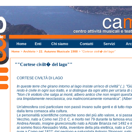
Home
Enti
Chi siamo
Contatti
Servizi
Arc
Home
>
Archivio
>
22. Autunno Musicale 1988
> "Cortese civilt� del lago"
""Cortese civilt� del lago""
CORTESE CIVILTÀ DI LAGO
In queste terre che girano intorno al lago insiste un'eco di civiltà" (..). "G
resto è civile in ogni suo tratto, e si distingue da ogni altro per un'aria di c
"Non c'è viottolo che salga ai monti, albero antico che non respiri quest'ar
ora limpidamente neoclassica, ora malinconicamente romantica". (Alber
Un'atmosfera così particolare non passò invano sulle genti e di tutto rispe
dalla terra comasca alla cultura.
Le personalità scientifiche comasche sono del più alto valore, e si passa d
Vecchio, nato a Como nel 23 d. C. e morto nel 79 durante la famosa eru
Andrea Aleiato, insigne giureconsulto nato a Alzate Brianza nel 1492 e 
al sommo fisico Alessadro Volta, inventore della pila elettrica, nato a C
pure a Como nel 1827; dal geologo e naturalista Antonio Stoppani, nato