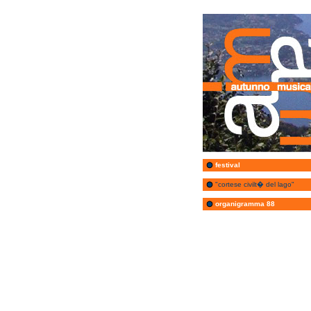
festival
"cortese civilt� del lago"
organigramma 88