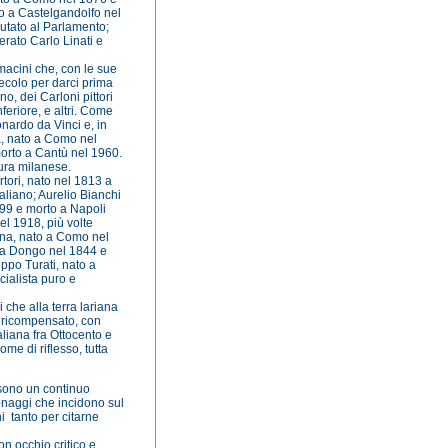
o a Castelgandolfo nel
putato al Parlamento;
terato Carlo Linati e
macini che, con le sue
secolo per darci prima
no, dei Carloni pittori
nferiore, e altri. Come
nardo da Vinci e, in
ra, nato a Como nel
morto a Cantù nel 1960.
tura milanese.
rtori, nato nel 1813 a
liano; Aurelio Bianchi
799 e morto a Napoli
l 1918, più volte
iana, nato a Como nel
o a Dongo nel 1844 e
ippo Turati, nato a
cialista puro e
i che alla terra lariana
e ricompensato, con
aliana fra Ottocento e
me di riflesso, tutta
o sono un continuo
onaggi che incidono sul
i tanto per citarne
n occhio critico e