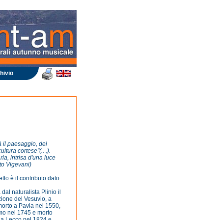
hivio
ià il paesaggio, del
ultura cortese"(.. .).
ia, intrisa d'una luce
to Vigevani)
tto è il contributo dato
al naturalista Plinio il
zione del Vesuvio, a
morto a Pavia nel 1550,
omo nel 1745 e morto
 a Lecco nel 1824 e