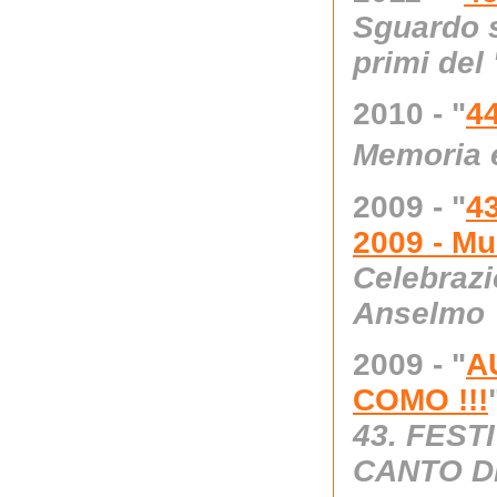
Sguardo su
primi del
2010 - "
4
Memoria e
2009 - "
4
2009 - Mu
Celebrazi
Anselmo
2009 - "
A
COMO !!!
43. FEST
CANTO D