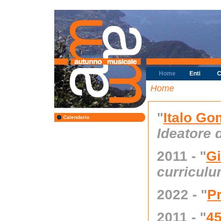
Home
Enti
C
Home
"
Italo Go
Calendario
Ideatore d
2011 - "
Gi
curricul
2022 - "
P
2011 - "
4